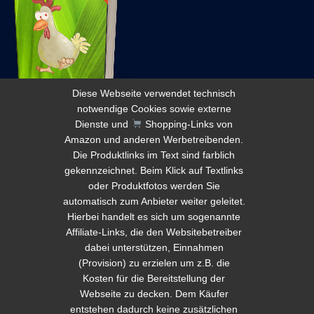
Diese Webseite verwendet technisch
notwendige Cookies sowie externe
Dienste und
Shopping-Links von
Amazon und anderen Werbetreibenden.
Die Produktlinks im Text sind farblich
gekennzeichnet. Beim Klick auf Textlinks
© 2026 Tauchsignalgeber.de Diese Webseite
oder Produktfotos werden Sie
automatisch zum Anbieter weiter geleitet.
verwendet technisch notwendige Cookies sowie
Hierbei handelt es sich um sogenannte
externe Dienste und
Shopping-Links von Amazon
Affiliate-Links, die den Websitebetreiber
und anderen Werbetreibenden. Die Produktlinks im
dabei unterstützen, Einnahmen
Text sind farblich gekennzeichnet. Beim Klick auf
(Provision) zu erzielen um z.B. die
Textlinks oder Produktfotos werden Sie automatisch
Kosten für die Bereitstellung der
Webseite zu decken. Dem Käufer
zum Anbieter weiter geleitet. Hierbei handelt es sich
entstehen dadurch keine zusätzlichen
um sogenannte Affiliate-Links, die den