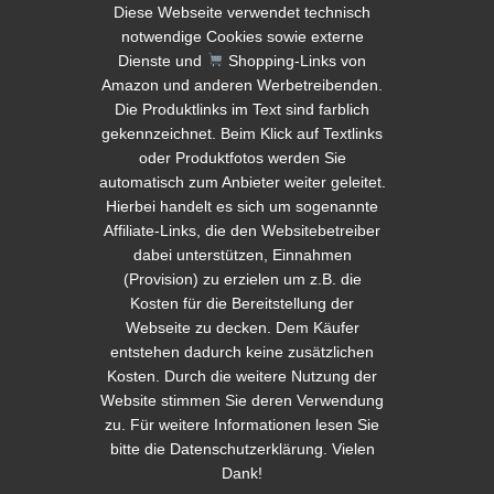
Diese Webseite verwendet technisch
notwendige Cookies sowie externe
Dienste und
Shopping-Links von
Amazon und anderen Werbetreibenden.
Die Produktlinks im Text sind farblich
gekennzeichnet. Beim Klick auf Textlinks
© 2026 Tauchsignalgeber.de Diese Webseite
oder Produktfotos werden Sie
automatisch zum Anbieter weiter geleitet.
verwendet technisch notwendige Cookies sowie
Hierbei handelt es sich um sogenannte
externe Dienste und
Shopping-Links von Amazon
Affiliate-Links, die den Websitebetreiber
und anderen Werbetreibenden. Die Produktlinks im
dabei unterstützen, Einnahmen
Text sind farblich gekennzeichnet. Beim Klick auf
(Provision) zu erzielen um z.B. die
Textlinks oder Produktfotos werden Sie automatisch
Kosten für die Bereitstellung der
Webseite zu decken. Dem Käufer
zum Anbieter weiter geleitet. Hierbei handelt es sich
entstehen dadurch keine zusätzlichen
um sogenannte Affiliate-Links, die den
Kosten. Durch die weitere Nutzung der
Websitebetreiber dabei unterstützen, Einnahmen
Website stimmen Sie deren Verwendung
(Provision) zu erzielen um z.B. die Kosten für die
zu. Für weitere Informationen lesen Sie
Bereitstellung der Webseite zu decken. Dem Käufer
bitte die
Datenschutzerklärung
. Vielen
entstehen dadurch keine zusätzlichen Kosten. Durch
Dank!