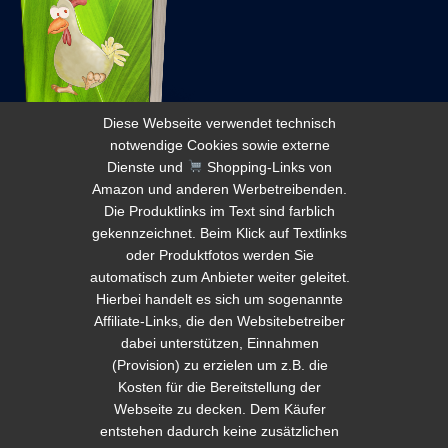
Diese Webseite verwendet technisch
notwendige Cookies sowie externe
Dienste und
Shopping-Links von
Amazon und anderen Werbetreibenden.
Die Produktlinks im Text sind farblich
gekennzeichnet. Beim Klick auf Textlinks
© 2026 Tauchsignalgeber.de Diese Webseite
oder Produktfotos werden Sie
automatisch zum Anbieter weiter geleitet.
verwendet technisch notwendige Cookies sowie
Hierbei handelt es sich um sogenannte
externe Dienste und
Shopping-Links von Amazon
Affiliate-Links, die den Websitebetreiber
und anderen Werbetreibenden. Die Produktlinks im
dabei unterstützen, Einnahmen
Text sind farblich gekennzeichnet. Beim Klick auf
(Provision) zu erzielen um z.B. die
Textlinks oder Produktfotos werden Sie automatisch
Kosten für die Bereitstellung der
Webseite zu decken. Dem Käufer
zum Anbieter weiter geleitet. Hierbei handelt es sich
entstehen dadurch keine zusätzlichen
um sogenannte Affiliate-Links, die den